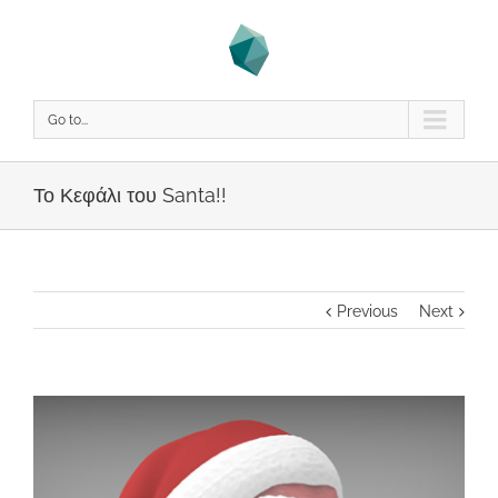
Go to...
Το Κεφάλι του Santa!!
Previous
Next
View
Larger
Image