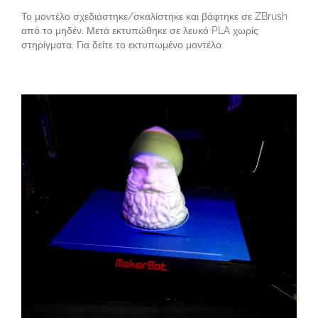
Το μοντέλο σχεδιάστηκε/σκαλίστηκε και βάφτηκε σε ZBrush
από το μηδέν. Μετά εκτυπώθηκε σε λευκό PLA χωρίς
στηρίγματα. Για δείτε το εκτυπωμένο μοντέλο: