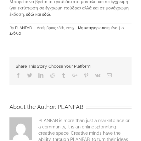
Μπορείτε να βρείτε το τρισδιάστατο μοντέλο και σε έγχρωμη
(για εκτύπωση σε έγχρωμη πούδρα) αλλά και σε μονόχρωμη
έκδοση,
εδώ
και
εδώ
.
By
PLANFAB
|
Δεκέμβριος 18th, 2015
|
Μη κατηγοριοποιημένο
|
0
Σχόλια
Share This Story, Choose Your Platform!
Facebook
Twitter
Linkedin
Reddit
Tumblr
Google+
Pinterest
Vk
Email
About the Author:
PLANFAB
PLANFAB is more than just a marketplace or
a community, it is an online 3dprinting
creative space. Creative minds have the
ability, through PLANFAB, to turn their ideas