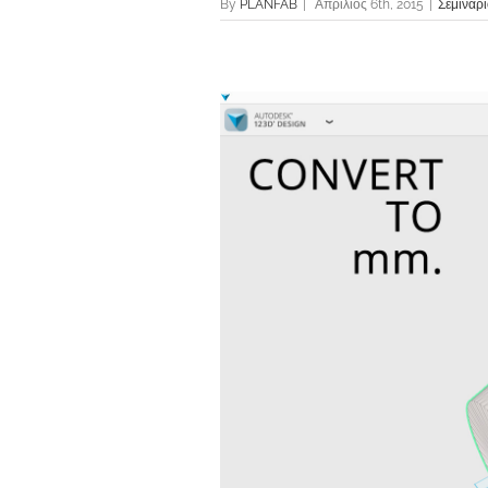
By
PLANFAB
|
Απρίλιος 6th, 2015
|
Σεμινάρ