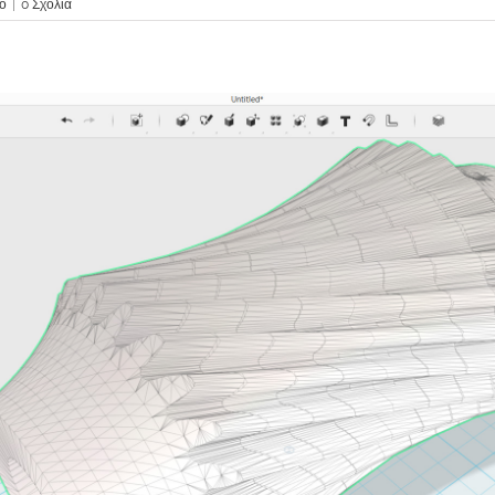
ιο
|
0 Σχόλια